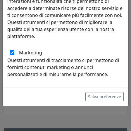
interazioni e funzionalità che ti permettono di
accedere a determinate risorse del nostro servizio e
Progettazione Interni
Vera Canevazzi
ti consentono di comunicare più facilmente con noi.
Questi strumenti ci permettono di migliorare la
Progettazione d’interni: attico maggiolina
qualità della tua esperienza utente con la nostra
piattaforme.
scoprire la magia di un attico molto luminoso dove la
geometria delle linee segna il passaggio da una zona
all’altra. Toni chiaroscuri e percorso tematico con le opere di
Marketing
Nowart.
Questi strumenti di tracciamento ci permettono di
fornirti contenuti marketing o annunci
personalizzati e di misurarne la performance.
CATEGORIE MAGAZINE
Salva preferenze