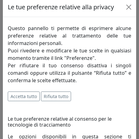
Le tue preferenze relative alla privacy
Questo pannello ti permette di esprimere alcune
preferenze relative al trattamento delle tue
informazioni personali.
Puoi rivedere e modificare le tue scelte in qualsiasi
momento tramite il link "Preferenze".
Per rifiutare il tuo consenso disattiva i singoli
comandi oppure utilizza il pulsante “Rifiuta tutto” e
conferma le scelte effettuate.
Accetta tutto
Rifiuta tutto
Progettazione Interni
Vera Canevazzi
Le tue preferenze relative al consenso per le
tecnologie di tracciamento
Progettazione d’interni: loft san siro
Le opzioni disponibili in questa sezione ti